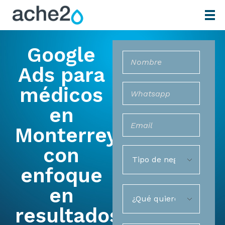
Google
Ads para
médicos
en
Monterrey
con
enfoque
en
resultados