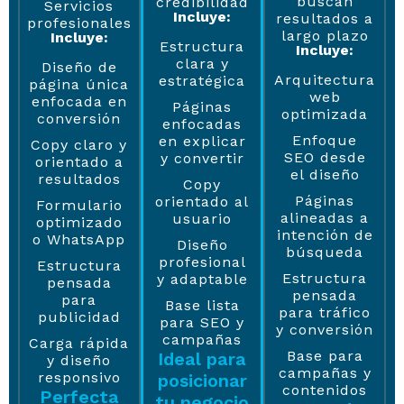
buscan
credibilidad
Servicios
Incluye:
resultados a
profesionales
largo plazo
Incluye:
Estructura
Incluye:
clara y
Diseño de
Arquitectura
estratégica
página única
web
enfocada en
Páginas
optimizada
conversión
enfocadas
Enfoque
en explicar
Copy claro y
SEO desde
y convertir
orientado a
el diseño
resultados
Copy
Páginas
orientado al
Formulario
alineadas a
usuario
optimizado
intención de
o WhatsApp
Diseño
búsqueda
profesional
Estructura
Estructura
y adaptable
pensada
pensada
para
Base lista
para tráfico
publicidad
para SEO y
y conversión
campañas
Carga rápida
Base para
Ideal para
y diseño
campañas y
responsivo
posicionar
contenidos
Perfecta
tu negocio