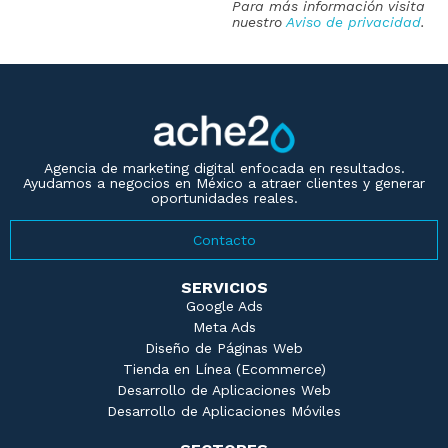
Para más información visita
nuestro
Aviso de privacidad
.
ache2o
Agencia de Marketing Digital en México — Web, Publicidad y Leads Reales
Agencia de marketing digital enfocada en resultados.
Ayudamos a negocios en México a atraer clientes y generar
oportunidades reales.
Contacto
SERVICIOS
Google Ads
Meta Ads
Diseño de Páginas Web
Tienda en Línea (Ecommerce)
Desarrollo de Aplicaciones Web
Desarrollo de Aplicaciones Móviles