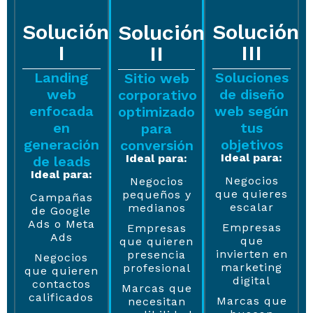
Solución
Solución
Solución
I
III
II
Landing
Soluciones
Sitio web
web
de diseño
corporativo
enfocada
web según
optimizado
en
tus
para
generación
objetivos
conversión
Ideal para:
Ideal para:
de leads
Ideal para:
Negocios
Negocios
que quieres
pequeños y
Campañas
escalar
medianos
de Google
Ads o Meta
Empresas
Empresas
Ads
que
que quieren
invierten en
presencia
Negocios
marketing
profesional
que quieren
digital
contactos
Marcas que
calificados
Marcas que
necesitan